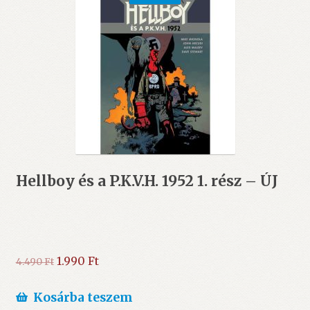
Hellboy és a P.K.V.H. 1952 1. rész – ÚJ
Original
Current
1.990
Ft
4.490
Ft
price
price
was:
is:
Kosárba teszem