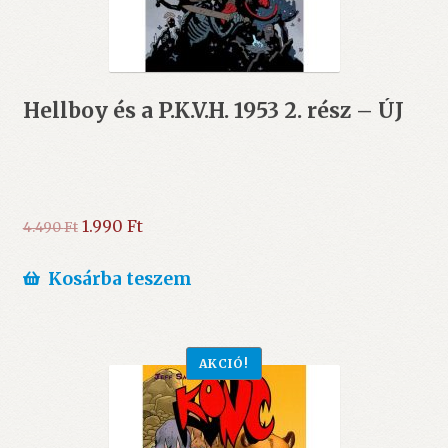
Hellboy és a P.K.V.H. 1953 2. rész – ÚJ
Original
Current
1.990
Ft
4.490
Ft
price
price
was:
is:
Kosárba teszem
4.490 Ft.
1.990 Ft.
AKCIÓ!