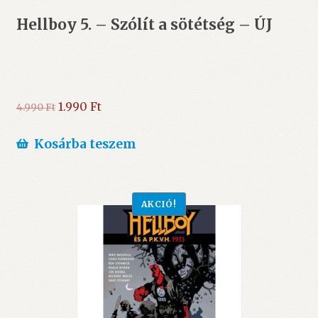
Hellboy 5. – Szólít a sötétség – ÚJ
Original
Current
1.990
Ft
4.990
Ft
price
price
was:
is:
Kosárba teszem
4.990 Ft.
1.990 Ft.
AKCIÓ!