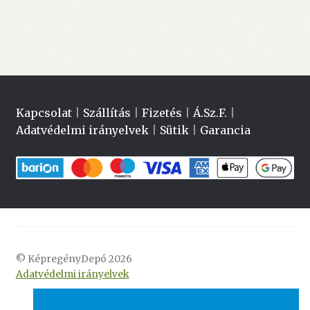
4.490 Ft.
1.990 Ft.
Kapcsolat
|
Szállítás
|
Fizetés
|
Á.Sz.F.
|
Adatvédelmi irányelvek
|
Sütik
|
Garancia
© KépregényDepó 2026
Adatvédelmi irányelvek