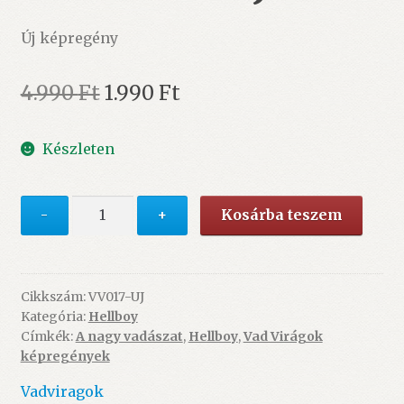
Új képregény
Original
Current
4.990
Ft
1.990
Ft
price
price
Készleten
was:
is:
4.990 Ft.
1.990 Ft.
Hellboy
-
+
Kosárba teszem
6.
-
A
nagy
Cikkszám:
VV017-UJ
Kategória:
Hellboy
vadászat
Címkék:
A nagy vadászat
,
Hellboy
,
Vad Virágok
-
képregények
ÚJ
mennyiség
Vadviragok