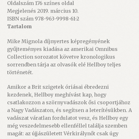
Oldalszám 176 színes oldal
Megjelenés 2019. március 10.
ISBN szám 978-963-9998-61-2
Tartalom
Mike Mignola díjnyertes képregényének
gyűjteményes kiadása az amerikai Omnibus
Collection sorozatot követve kronologikus
sorrendben tárja az olvasók elé Hellboy teljes
történetét.
Amikor a Brit szigetek óriásai ébredezni
kezdenek, Hellboy meghívást kap, hogy
csatlakozzon a szörnyvadászok ősi csoportjához
a Nagy Vadászaton, és segítsen a leterítésükben. A
vadászat váratlan fordulatot vesz, és Hellboy egy
még veszedelmesebb ellenféllel találja szemben
magát: az újjászületett Vérkirálynőt csak úgy