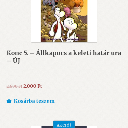
Konc 5. – Állkapocs a keleti határ ura
– ÚJ
Original
Current
2.000
Ft
2.690
Ft
price
price
was:
is:
Kosárba teszem
2.690 Ft.
2.000 Ft.
AKCIÓ!