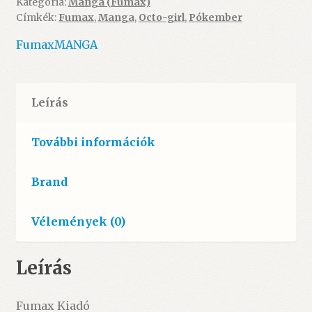
Kategória:
Manga (Fumax)
1.
Címkék:
Fumax
,
Manga
,
Octo-girl
,
Pókember
(manga)
ÚJ
Fumax
MANGA
mennyiség
Leírás
További információk
Brand
Vélemények (0)
Leírás
Fumax Kiadó