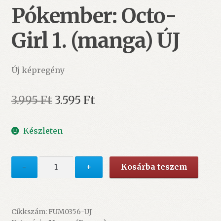
Pókember: Octo-
Girl 1. (manga) ÚJ
Új képregény
Original
Current
3.995
Ft
3.595
Ft
price
price
Készleten
was:
is:
3.995 Ft.
3.595 Ft.
Hideyuki
-
+
Kosárba teszem
Furuhashi:
Pókember:
Octo-
Girl
Cikkszám:
FUM0356-UJ