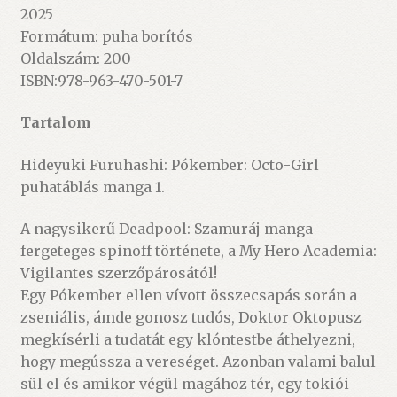
2025
Formátum: puha borítós
Oldalszám: 200
ISBN:978-963-470-501-7
Tartalom
Hideyuki Furuhashi: Pókember: Octo-Girl
puhatáblás manga 1.
A nagysikerű Deadpool: Szamuráj manga
fergeteges spinoff története, a My Hero Academia:
Vigilantes szerzőpárosától!
Egy Pókember ellen vívott összecsapás során a
zseniális, ámde gonosz tudós, Doktor Oktopusz
megkísérli a tudatát egy klóntestbe áthelyezni,
hogy megússza a vereséget. Azonban valami balul
sül el és amikor végül magához tér, egy tokiói