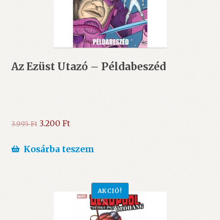
Az Ezüst Utazó – Példabeszéd
Original
Current
3.200
Ft
3.995
Ft
price
price
was:
is:
Kosárba teszem
3.995 Ft.
3.200 Ft.
AKCIÓ!