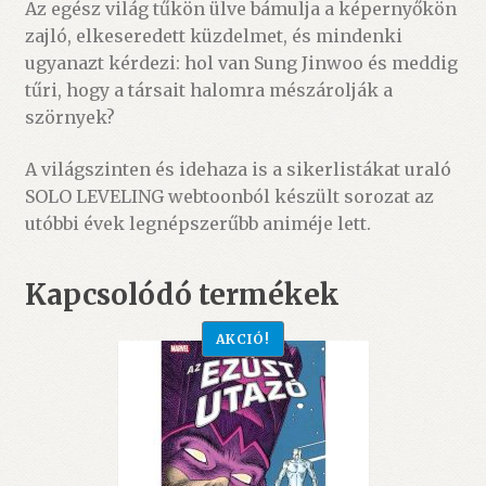
Az egész világ tűkön ülve bámulja a képernyőkön
zajló, elkeseredett küzdelmet, és mindenki
ugyanazt kérdezi: hol van Sung Jinwoo és meddig
tűri, hogy a társait halomra mészárolják a
szörnyek?
A világszinten és idehaza is a sikerlistákat uraló
SOLO LEVELING webtoonból készült sorozat az
utóbbi évek legnépszerűbb animéje lett.
Kapcsolódó termékek
AKCIÓ!