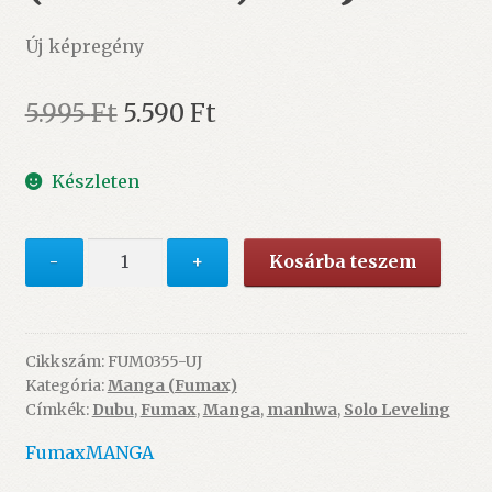
Új képregény
Original
Current
5.995
Ft
5.590
Ft
price
price
Készleten
was:
is:
5.995 Ft.
5.590 Ft.
Solo
-
+
Kosárba teszem
Leveling
7.
(Manhwa)
–
Cikkszám:
FUM0355-UJ
Kategória:
Manga (Fumax)
ÚJ
Címkék:
Dubu
,
Fumax
,
Manga
,
manhwa
,
Solo Leveling
mennyiség
Fumax
MANGA