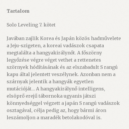
Tartalom
Solo Leveling 7. kötet
Javában zajlik Korea és Japán közös hadművelete
a Jeju-szigeten, a koreai vadászok csapata
megtalálta a hangyakirálynőt. A főszörny
legyőzése végre véget vethet a rettenetes
szörnyek hódításának és az elszabadult S rangú
kapu által jelentett veszélynek. Azonban nem a
szárnyak jelentik a hangyák egyetlen
mutációját… A hangyakirálynő intelligens,
elsöprő erejű tábornoka ugyanis játszi
könnyedséggel végzett a japán S rangú vadászok
osztagával, célja pedig az, hogy bármi áron
leszámoljon a maradék betolakodóval is.