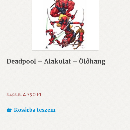
Deadpool – Alakulat – Ölőhang
Original
Current
4.390
Ft
5.495
Ft
price
price
was:
is:
Kosárba teszem
5.495 Ft.
4.390 Ft.