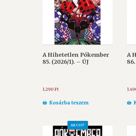
A Hihetetlen Pókember
A 
85. (2026/1). – ÚJ
86.
1.290
Ft
1.4
Kosárba teszem
AKCIÓ!