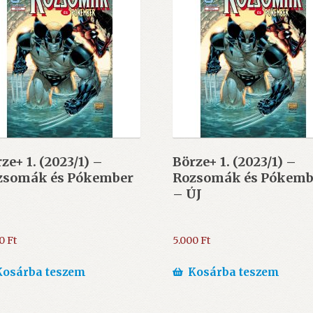
ze+ 1. (2023/1) –
Börze+ 1. (2023/1) –
zsomák és Pókember
Rozsomák és Pókemb
– ÚJ
00
Ft
5.000
Ft
Kosárba teszem
Kosárba teszem