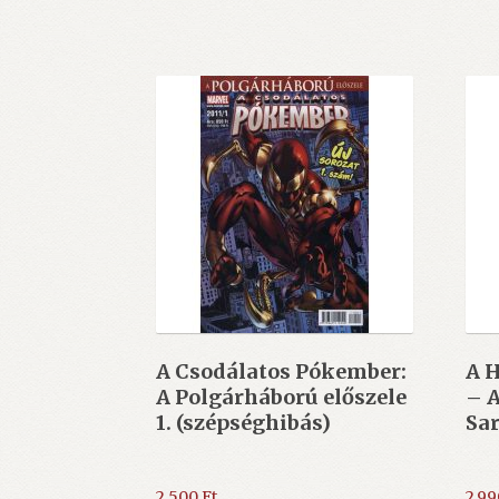
A Csodálatos Pókember:
A 
A Polgárháború előszele
– A
1. (szépséghibás)
Sar
2.500
Ft
2.9