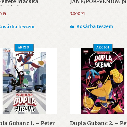
 Fekete Macska
JANE/PÓK-VENOM pi
ókolózik/Venom-
kember
3.000
Ft
00
Ft
Kosárba teszem
Kosárba teszem
AKCIÓ!
AKCIÓ!
la Gubanc 1. – Peter
Dupla Gubanc 2. – Pe