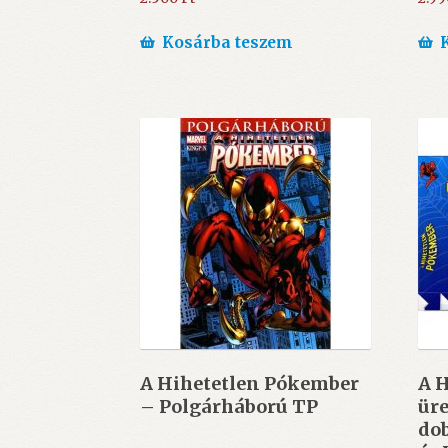
Kosárba teszem
A Hihetetlen Pókember
A 
– Polgárháború TP
ür
do