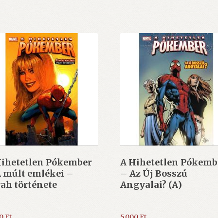
Hihetetlen Pókember
A Hihetetlen Pókemb
 múlt emlékei –
– Az Új Bosszú
ah története
Angyalai? (A)
90
Ft
5.000
Ft