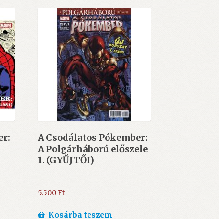
er:
A Csodálatos Pókember:
A Polgárháború előszele
1. (GYŰJTŐI)
5.500
Ft
Kosárba teszem