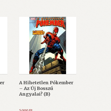
er
A Hihetetlen Pókember
– Az Új Bosszú
Angyalai? (B)
5.000
Ft