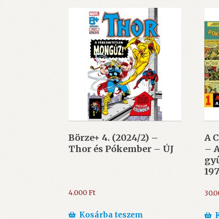
Börze+ 4. (2024/2) –
A 
Thor és Pókember – ÚJ
– A
gyű
197
NI
4.000
Ft
30.
Kosárba teszem