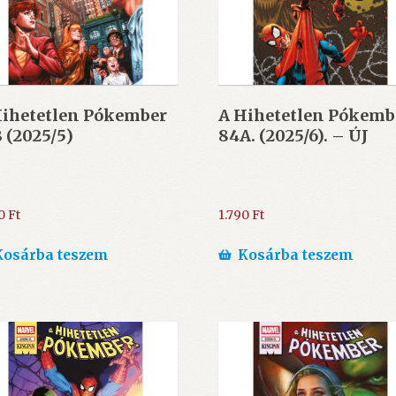
Hihetetlen Pókember
A Hihetetlen Pókemb
 (2025/5)
84A. (2025/6). – ÚJ
90
Ft
1.790
Ft
Kosárba teszem
Kosárba teszem