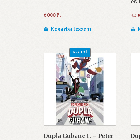
és
cs
Pó
6.000
Ft
3.0
Kosárba teszem
AKCIÓ!
Dupla Gubanc 1. – Peter
Dup