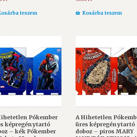
Kosárba teszem
Kosárba teszem
Hihetetlen Pókember
A Hihetetlen Pókemb
es képregénytartó
üres képregénytartó
boz – kék Pókember
doboz – piros MARY