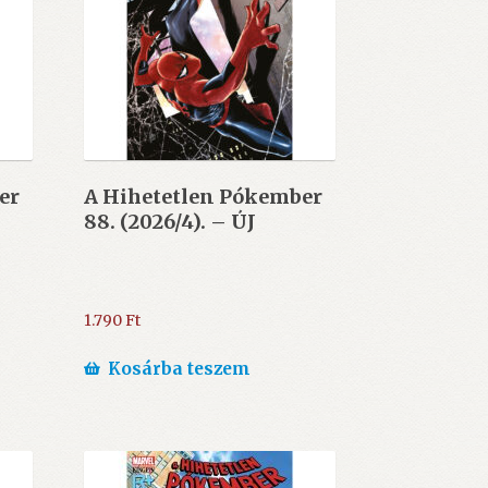
er
A Hihetetlen Pókember
88. (2026/4). – ÚJ
1.790
Ft
Kosárba teszem