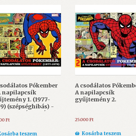
Csodálatos Pókember
A csodálatos Pókemb
 napilapcsík
A napilapcsík
jtemény 1. (1977-
gyűjtemény 2.
9) (szépséghibás) -
NCS TANÚSITVÁNY
25.000
Ft
000
Ft
Kosárba teszem
Kosárba teszem