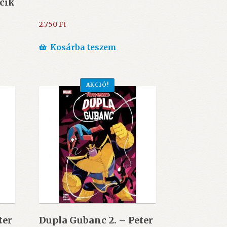
cik
2.750
Ft
Kosárba teszem
AKCIÓ!
ter
Dupla Gubanc 2. – Peter