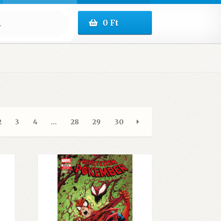
0
Ft
2
3
4
…
28
29
30