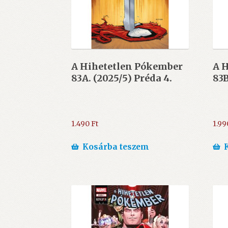
A Hihetetlen Pókember
A 
83A. (2025/5) Préda 4.
83B
1.490
Ft
1.9
Kosárba teszem