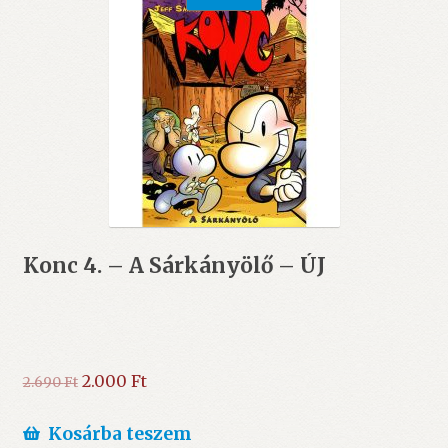
Konc 4. – A Sárkányölő – ÚJ
Original
Current
2.000
Ft
2.690
Ft
price
price
was:
is:
Kosárba teszem