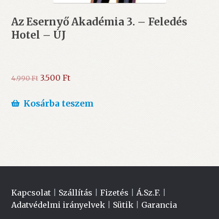
Az Esernyő Akadémia 3. – Feledés
Hotel – ÚJ
Original
Current
3.500
Ft
4.990
Ft
price
price
was:
is:
Kosárba teszem
4.990 Ft.
3.500 Ft.
Kapcsolat
|
Szállítás
|
Fizetés
|
Á.Sz.F.
|
Adatvédelmi irányelvek
|
Sütik
|
Garancia