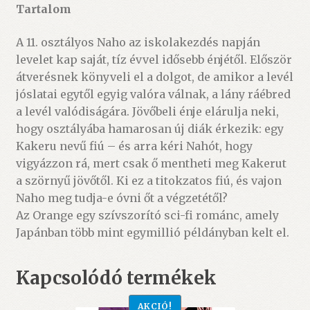
Tartalom
A 11. osztályos Naho az iskola­kezdés napján
levelet kap saját, tíz évvel idősebb énjétől. Először
átverésnek könyveli el a dolgot, de amikor a levél
jóslatai egytől egyig valóra válnak, a lány ráébred
a levél valódiságára. Jövőbeli énje elárulja neki,
hogy osztályába hamarosan új diák érkezik: egy
Kakeru nevű fiú – és arra kéri Nahót, hogy
vigyázzon rá, mert csak ő mentheti meg Kakerut
a szörnyű jövőtől. Ki ez a titokzatos fiú, és vajon
Naho meg tudja-e óvni őt a végzetétől?
Az Orange egy szívszorító sci-fi románc, amely
Japánban több mint egymillió példányban kelt el.
Kapcsolódó termékek
AKCIÓ!