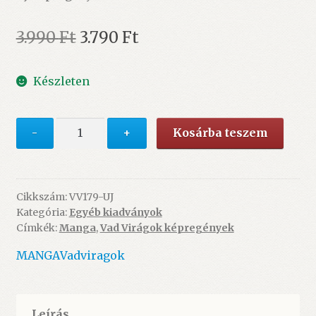
Original
Current
3.990
Ft
3.790
Ft
price
price
Készleten
was:
is:
3.990 Ft.
3.790 Ft.
Orange
-
+
Kosárba teszem
1.
kötet
-
ÚJ
Cikkszám:
VV179-UJ
Kategória:
Egyéb kiadványok
mennyiség
Címkék:
Manga
,
Vad Virágok képregények
MANGA
Vadviragok
Leírás