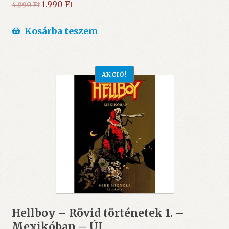
Original
Current
1.990
Ft
4.990
Ft
price
price
was:
is:
Kosárba teszem
4.990 Ft.
1.990 Ft.
AKCIÓ!
Hellboy – Rövid történetek 1. –
Mexikóban – ÚJ