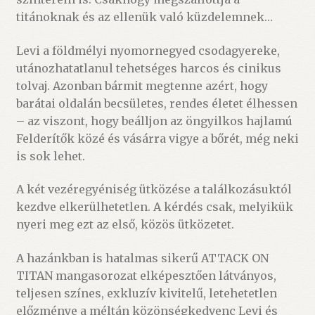
titánoknak és az ellenük való küzdelemnek…
Levi a földmélyi nyomornegyed csodagyereke,
utánozhatatlanul tehetséges harcos és cinikus
tolvaj. Azonban bármit megtenne azért, hogy
barátai oldalán becsületes, rendes életet élhessen
– az viszont, hogy beálljon az öngyilkos hajlamú
Felderítők közé és vásárra vigye a bőrét, még neki
is sok lehet.
A két vezéregyéniség ütközése a találkozásuktól
kezdve elkerülhetetlen. A kérdés csak, melyikük
nyeri meg ezt az első, közös ütközetet.
A hazánkban is hatalmas sikerű ATTACK ON
TITAN mangasorozat elképesztően látványos,
teljesen színes, exkluzív kivitelű, letehetetlen
előzménye a méltán közönségkedvenc Levi és