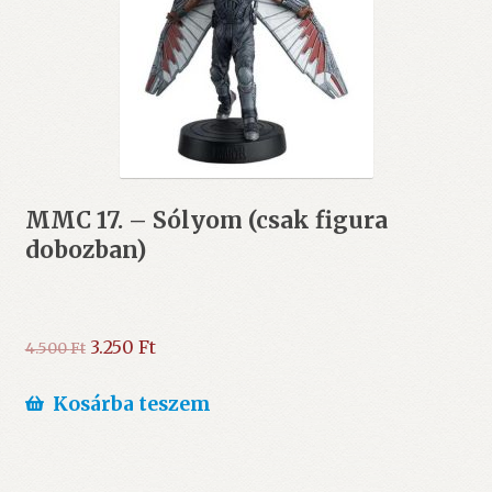
MMC 17. – Sólyom (csak figura
dobozban)
Original
Current
3.250
Ft
4.500
Ft
price
price
was:
is:
Kosárba teszem
4.500 Ft.
3.250 Ft.