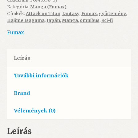
Cikkszám:
FUM0358-UJ
Kategória:
Manga (Fumax)
Áron
Címkék:
Attack on Titan
,
fantasy
,
Fumax
,
gyűjtemény
,
Keménytáblás
Hajime Isagama
,
Japán
,
Manga
,
omnibus
,
Sci-fi
-
ÚJ
Fumax
mennyiség
Leírás
További információk
Brand
Vélemények (0)
Leírás