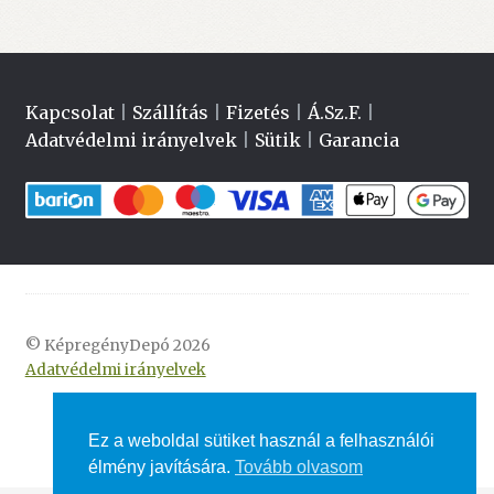
Kapcsolat
|
Szállítás
|
Fizetés
|
Á.Sz.F.
|
Adatvédelmi irányelvek
|
Sütik
|
Garancia
© KépregényDepó 2026
Adatvédelmi irányelvek
Ez a weboldal sütiket használ a felhasználói
élmény javítására.
Tovább olvasom