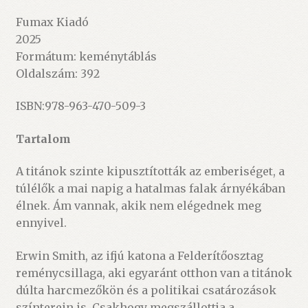
Fumax Kiadó
2025
Formátum: keménytáblás
Oldalszám: 392
ISBN:978-963-470-509-3
Tartalom
A titánok szinte kipusztították az emberiséget, a
túlélők a mai napig a hatalmas falak árnyékában
élnek. Ám vannak, akik nem elégednek meg
ennyivel.
Erwin Smith, az ifjú katona a Felderítőosztag
reménycsillaga, aki egyaránt otthon van a titánok
dúlta harcmezőkön és a politikai csatározások
színterein is. Csakhogy megszállottja a