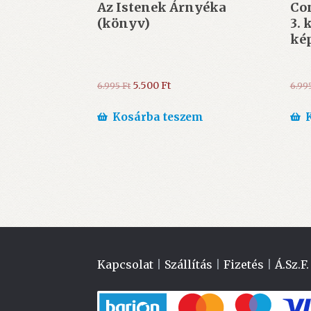
Az Istenek Árnyéka
Co
(könyv)
3.
ké
Original
Current
5.500
Ft
6.995
Ft
6.99
price
price
was:
is:
Kosárba teszem
6.995 Ft.
5.500 Ft.
Kapcsolat
|
Szállítás
|
Fizetés
|
Á.Sz.F.