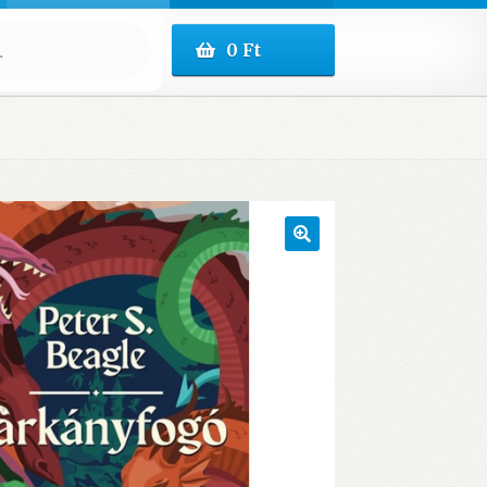
0
Ft
🔍