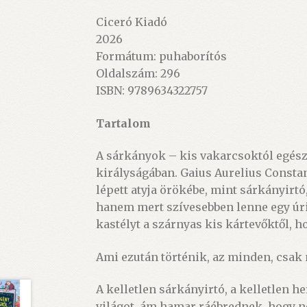
Ciceró Kiadó
2026
Formátum: puhaborítós
Oldalszám: 296
ISBN: 9789634322757
Tartalom
A sárkányok – kis vakarcsoktól egész
királyságában. Gaius Aurelius Constan
lépett atyja örökébe, mint sárkányirt
hanem mert szívesebben lenne egy úrie
kastélyt a szárnyas kis kártevőktől,
Ami ezután történik, az minden, csa
A kelletlen sárkányirtó, a kelletlen 
világot, ám hamar ráébrednek, hogy n