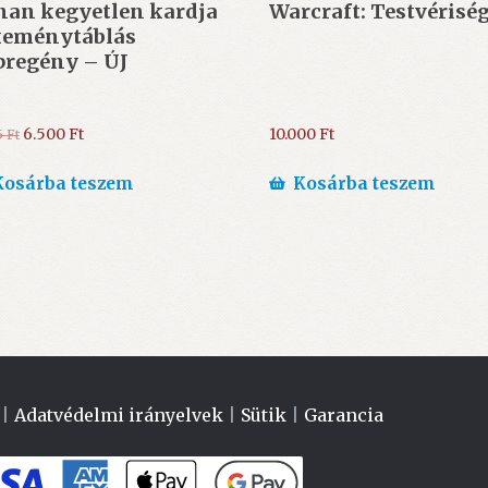
nan kegyetlen kardja
Warcraft: Testvériség
 keménytáblás
pregény – ÚJ
Original
Current
6.500
Ft
10.000
Ft
5
Ft
price
price
was:
is:
Kosárba teszem
Kosárba teszem
6.995 Ft.
6.500 Ft.
|
Adatvédelmi irányelvek
|
Sütik
|
Garancia