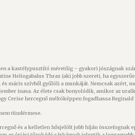
en a kastélypusztító méretűig – gyakori jószágnak sz
tine Heliogabalus Thrax (aki jobb szereti, ha egyszerű
ó, és máris szívből gyűlöli a munkáját. Nemcsak azért, m
mber inasa. Az élete csak bonyolódik, amikor az uralko
 hogy Cerise hercegnő méltóképpen fogadhassa Reginald
k nem tündérmese.
hercegnő és a kelletlen hősjelölt jobb híján összefogna
em az óriási tűzokádó sárkányok jelentik a legnagyobb