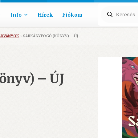
Products
search
Info
Hírek
Fiókom
ADVÁNYOK
SÁRKÁNYFOGÓ (KÖNYV) – ÚJ
önyv) – ÚJ