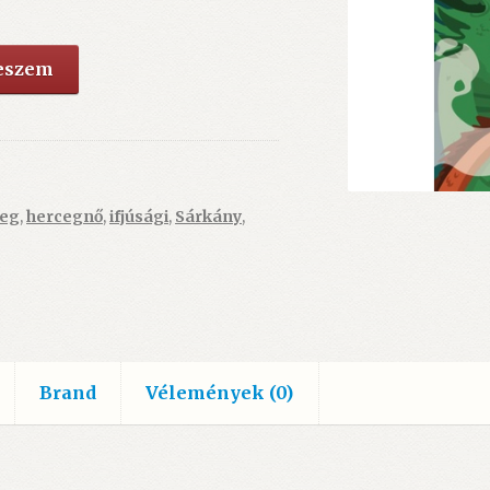
teszem
ceg
,
hercegnő
,
ifjúsági
,
Sárkány
,
Brand
Vélemények (0)