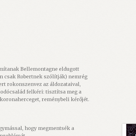
ámítanak Bellemontagne eldugott
en csak Robertnek szólítják) nemrég
ert rokonszenvez az áldozataival,
dócsalád felkéri: tisztítsa meg a
 koronaherceget, reménybeli kérőjét.
k egymással, hogy megmentsék a
 problémát.