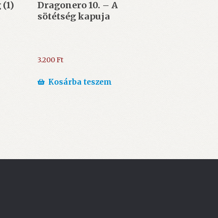
 (1)
Dragonero 10. – A
sötétség kapuja
3.200
Ft
Kosárba teszem