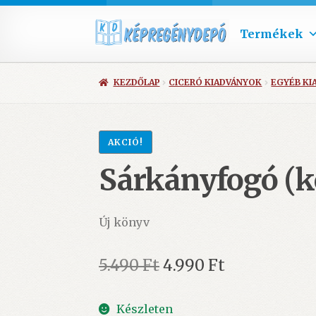
Termékek
KEZDŐLAP
CICERÓ KIADVÁNYOK
EGYÉB KI
AKCIÓ!
Sárkányfogó (k
Új könyv
Original
Current
5.490
Ft
4.990
Ft
price
price
Készleten
was:
is: