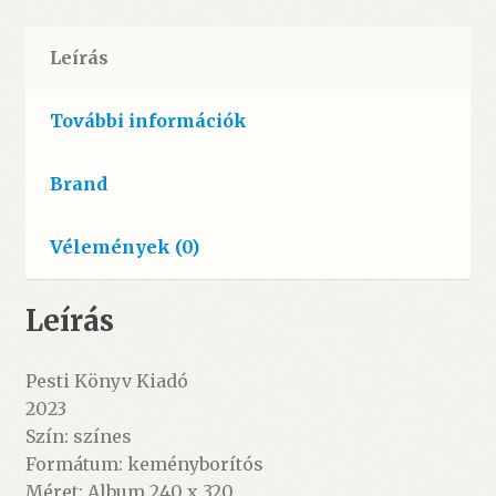
ÚJ
mennyiség
Leírás
További információk
Brand
Vélemények (0)
Leírás
Pesti Könyv Kiadó
2023
Szín: színes
Formátum: keményborítós
Méret: Album 240 x 320