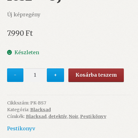
Új képregény
7.990
Ft
Készleten
Blacksad
-
+
Kosárba teszem
7.
-
A
függöny
Cikkszám:
PK-BS7
Kategória:
Blacksad
lehull
Címkék:
Blacksad
,
detektív
,
Noir
,
Pesti könyv
2.
rész
Pestikonyv
-