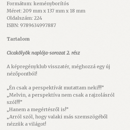
Formátum: keményborítós
Méret: 209 mm x 137 mm x 18 mm
Oldalszám: 224
ISBN: 9789634997887
Tartalom
Cicakölyök naplója-sorozat 2. rész
A képregényklub visszatér, méghozzá egy új
nézőpontból!
„Én csak a perspektívát mutattam neki!!!”
„Melvin, a perspektíva nem csak a rajzolásról
szól!!!”
„Hanem a megértésről is!”
„Arról szól, hogy valaki más szemszögéből
nézzük a világot!