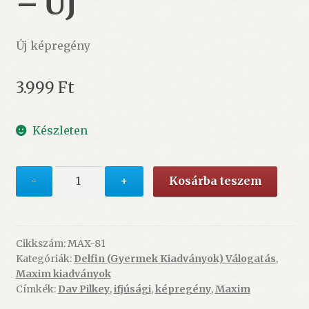
– ÚJ
Új képregény
3.999
Ft
Készleten
Cicakölyök
-
+
Kosárba teszem
naplója
–
Más
szemmel
Cikkszám:
MAX-81
Kategóriák:
Delfin (Gyermek Kiadványok) Válogatás
,
(2.)
Maxim kiadványok
-
Címkék:
Dav Pilkey
,
ifjúsági
,
képregény
,
Maxim
ÚJ