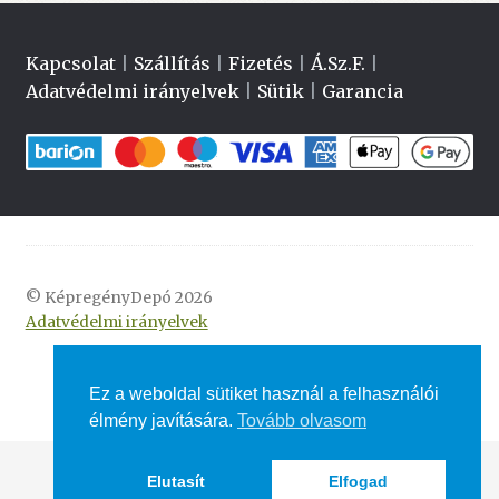
Kapcsolat
|
Szállítás
|
Fizetés
|
Á.Sz.F.
|
Adatvédelmi irányelvek
|
Sütik
|
Garancia
© KépregényDepó 2026
Adatvédelmi irányelvek
Ez a weboldal sütiket használ a felhasználói
élmény javítására.
Tovább olvasom
Elutasít
Elfogad