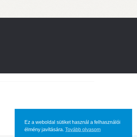
Ez a weboldal sütiket használ a felhasználói
élmény javítására.
Tovább olvasom