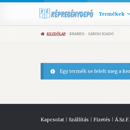
Termékek
KEZDŐLAP
BRANDS
SÁROSI KIADÓ
Egy termék se felelt meg a ke
Kapcsolat
|
Szállítás
|
Fizetés
|
Á.Sz.F.