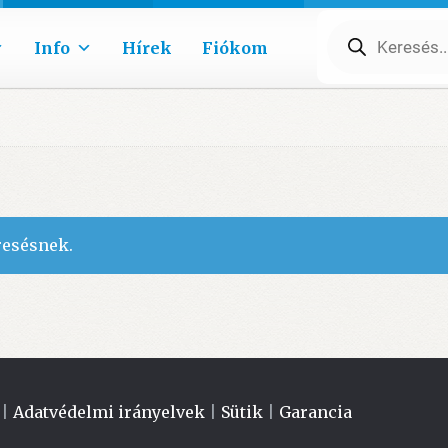
Products
search
Info
Hírek
Fiókom
resésnek.
|
Adatvédelmi irányelvek
|
Sütik
|
Garancia