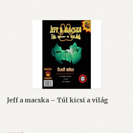
Jeff a macska – Túl kicsi a világ