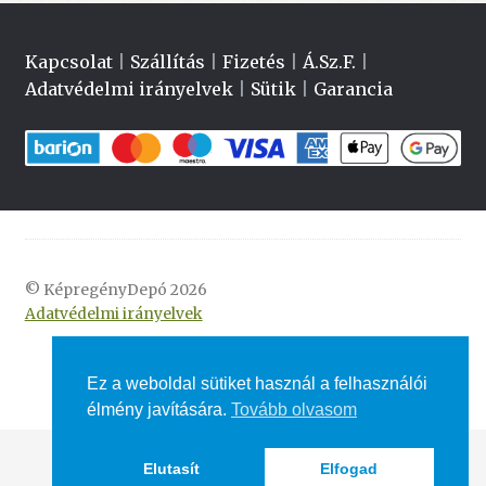
Kapcsolat
|
Szállítás
|
Fizetés
|
Á.Sz.F.
|
Adatvédelmi irányelvek
|
Sütik
|
Garancia
© KépregényDepó 2026
Adatvédelmi irányelvek
Ez a weboldal sütiket használ a felhasználói
élmény javítására.
Tovább olvasom
Elutasít
Elfogad