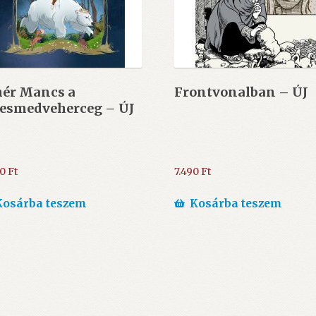
hér Mancs a
Frontvonalban – ÚJ
gesmedveherceg – ÚJ
00
Ft
7.490
Ft
Kosárba teszem
Kosárba teszem