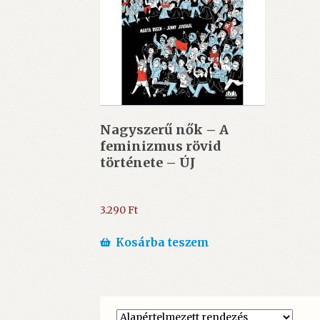
Nagyszerű nők – A
feminizmus rövid
története – ÚJ
3.290
Ft
Kosárba teszem