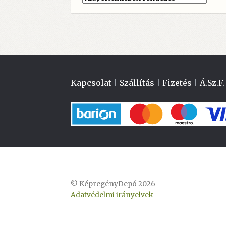
Kapcsolat
|
Szállítás
|
Fizetés
|
Á.Sz.F.
© KépregényDepó 2026
Adatvédelmi irányelvek