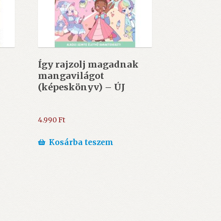
Így rajzolj magadnak
mangavilágot
(képeskönyv) – ÚJ
4.990
Ft
Kosárba teszem