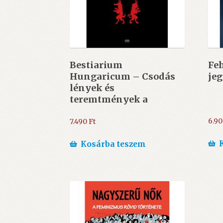
Bestiarium
Fe
Hungaricum – Csodás
je
lények és
teremtmények a
magyar
néphagyományban
6.9
7.490
Ft
(képeskönyv) – ÚJ
Kosárba teszem