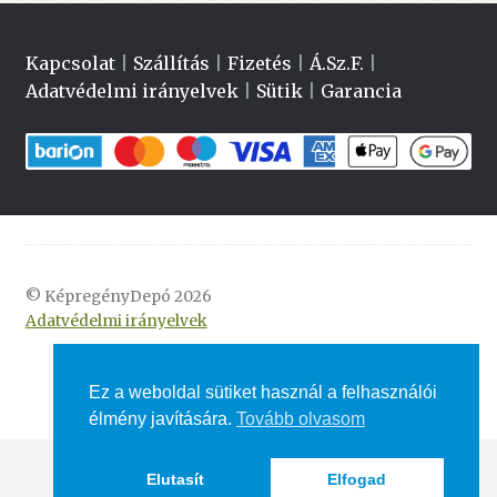
Kapcsolat
|
Szállítás
|
Fizetés
|
Á.Sz.F.
|
Adatvédelmi irányelvek
|
Sütik
|
Garancia
© KépregényDepó 2026
Adatvédelmi irányelvek
Ez a weboldal sütiket használ a felhasználói
élmény javítására.
Tovább olvasom
Elutasít
Elfogad