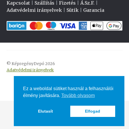
Kapcsolat
|
Szállítás
|
Fizetés
|
Á.Sz.F.
|
Adatvédelmi irányelvek
|
Sütik
|
Garancia
© KépregényDepó 2026
Adatvédelmi irányelvek
Ez a weboldal sütiket használ a felhasználói
élmény javítására.
Tovább olvasom
Elutasít
Elfogad