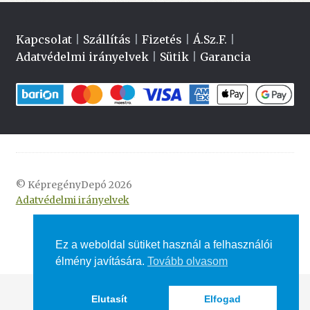
Kapcsolat
|
Szállítás
|
Fizetés
|
Á.Sz.F.
|
Adatvédelmi irányelvek
|
Sütik
|
Garancia
© KépregényDepó 2026
Adatvédelmi irányelvek
Ez a weboldal sütiket használ a felhasználói
élmény javítására.
Tovább olvasom
Elutasít
Elfogad