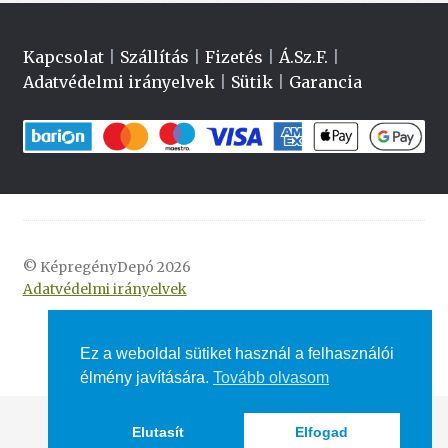
Kapcsolat
|
Szállítás
|
Fizetés
|
Á.Sz.F.
|
Adatvédelmi irányelvek
|
Sütik
|
Garancia
© KépregényDepó 2026
Adatvédelmi irányelvek
Ez a weboldal sütiket használ a felhasználói
élmény javítására.
Tovább olvasom
Elutasít
Elfogad