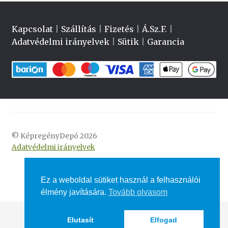
Kapcsolat
|
Szállítás
|
Fizetés
|
Á.Sz.F.
|
Adatvédelmi irányelvek
|
Sütik
|
Garancia
© KépregényDepó 2026
Adatvédelmi irányelvek
Ez a weboldal sütiket használ a felhasználói
élmény javítására.
Tovább olvasom
Elutasít
Elfogad