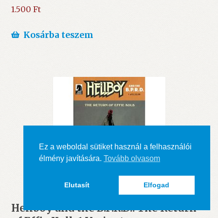
1.500
Ft
Kosárba teszem
Ez a weboldal sütiket használ a felhasználói
élmény javítására.
Tovább olvasom
Elutasít
Elfogad
Hellboy and the B.P.R.D.: The Return