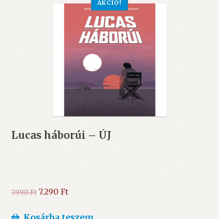
AKCIÓ!
Lucas háborúi – ÚJ
Original
Current
7.290
Ft
7.990
Ft
price
price
was:
is:
Kosárba teszem