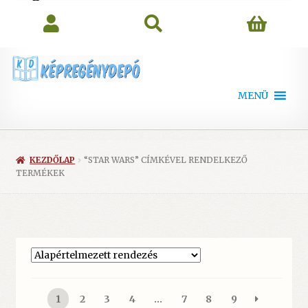
search
MENÜ
KEZDŐLAP
“STAR WARS” CÍMKÉVEL RENDELKEZŐ
TERMÉKEK
1
2
3
4
…
7
8
9