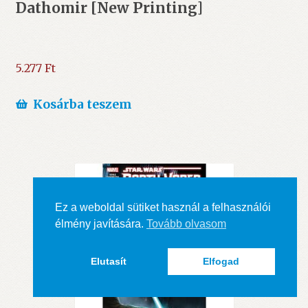
Dathomir [New Printing]
5.277
Ft
Kosárba teszem
Ez a weboldal sütiket használ a felhasználói
élmény javítására.
Tovább olvasom
Elutasít
Elfogad