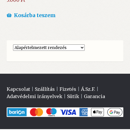
5.000
Ft
Kosárba teszem
Kapcsolat
|
Szállítás
|
Fizetés
|
Á.Sz.F.
|
Adatvédelmi irányelvek
|
Sütik
|
Garancia