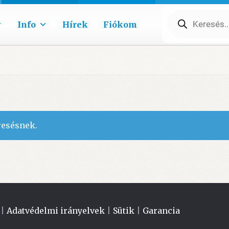
Products
search
Info
Hírek
Fiókom
resésnek.
|
Adatvédelmi irányelvek
|
Sütik
|
Garancia