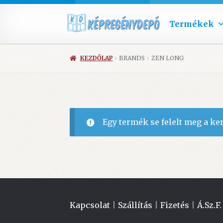
Termékek
KEZDŐLAP
BRANDS
ZEN LONG
Egy termék se felelt meg a ke
Kapcsolat
|
Szállítás
|
Fizetés
|
Á.Sz.F.