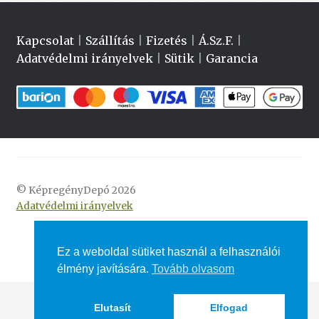
Kapcsolat
|
Szállítás
|
Fizetés
|
Á.Sz.F.
|
Adatvédelmi irányelvek
|
Sütik
|
Garancia
© KépregényDepó 2026
Adatvédelmi irányelvek
Ez a weboldal sütiket használ a felhasználói
élmény javítására.
Tovább olvasom
Elutasít
Elfogad