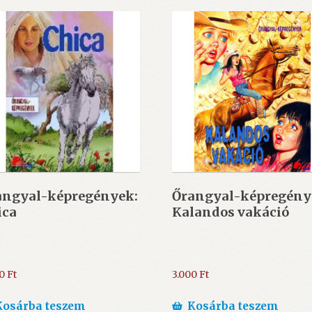
angyal-képregények:
Őrangyal-képregény
ica
Kalandos vakáció
00
Ft
3.000
Ft
Kosárba teszem
Kosárba teszem