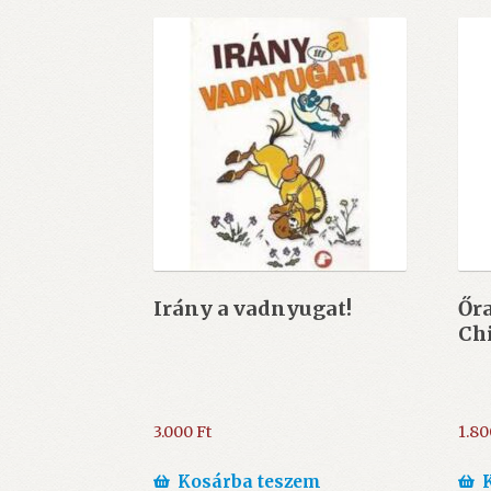
Irány a vadnyugat!
Őr
Ch
3.000
Ft
1.8
Kosárba teszem