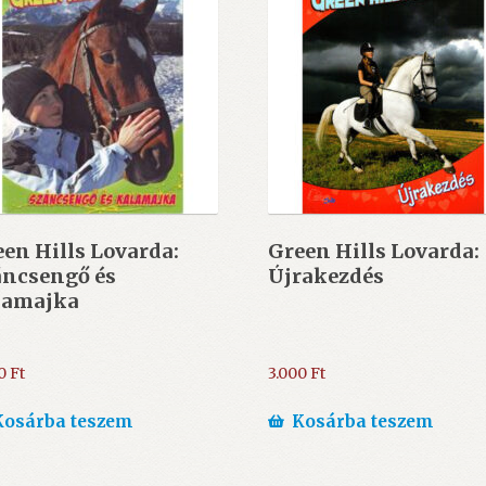
en Hills Lovarda:
Green Hills Lovarda:
áncsengő és
Újrakezdés
lamajka
00
Ft
3.000
Ft
Kosárba teszem
Kosárba teszem