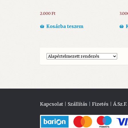
2.000
Ft
3.0
Kosárba teszem
Kapcsolat
|
Szállítás
|
Fizetés
|
Á.Sz.F.