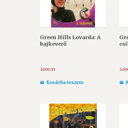
Green Hills Lovarda: A
Gre
bajkeverő
cs
3.000
Ft
3.0
Kosárba teszem