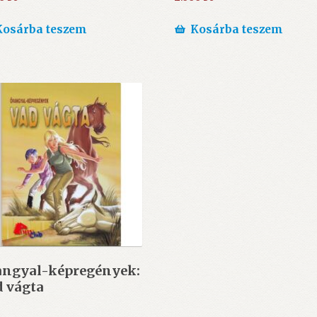
Kosárba teszem
Kosárba teszem
angyal-képregények:
d vágta