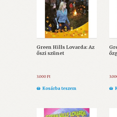
Green Hills Lovarda: Az
Gre
őszi szünet
őz
3.000
Ft
3.0
Kosárba teszem