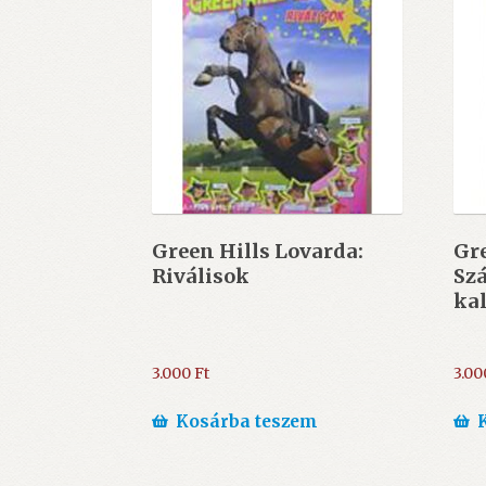
Green Hills Lovarda:
Gre
Riválisok
Sz
ka
3.000
Ft
3.0
Kosárba teszem