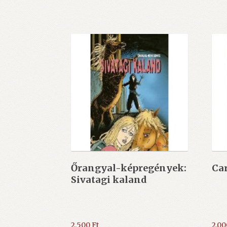
Őrangyal-képregények:
Car
Sivatagi kaland
2.500
Ft
2.0