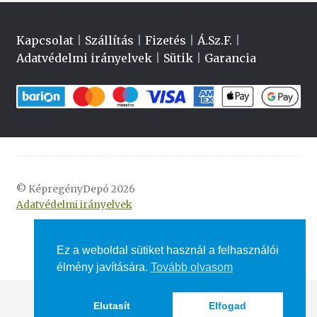
Kapcsolat
|
Szállítás
|
Fizetés
|
Á.Sz.F.
|
Adatvédelmi irányelvek
|
Sütik
|
Garancia
© KépregényDepó 2026
Adatvédelmi irányelvek
Ez a weboldal sütiket használ a felhasználói
élmény javítására.
Tovább olvasom
Elutasít
Elfogad