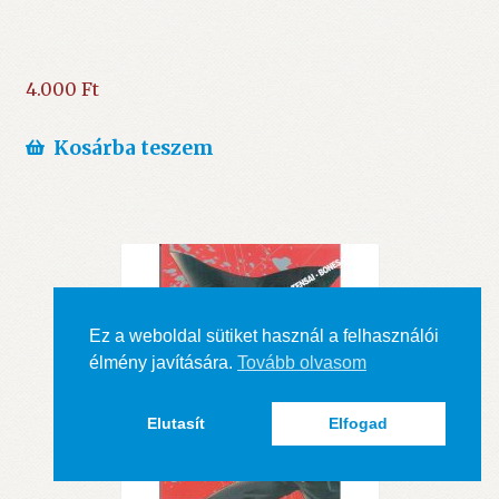
4.000
Ft
Kosárba teszem
Ez a weboldal sütiket használ a felhasználói
élmény javítására.
Tovább olvasom
Elutasít
Elfogad