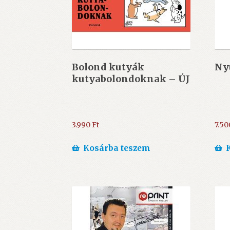
Bolond kutyák
Ny
kutyabolondoknak – ÚJ
3.990
Ft
7.5
Kosárba teszem