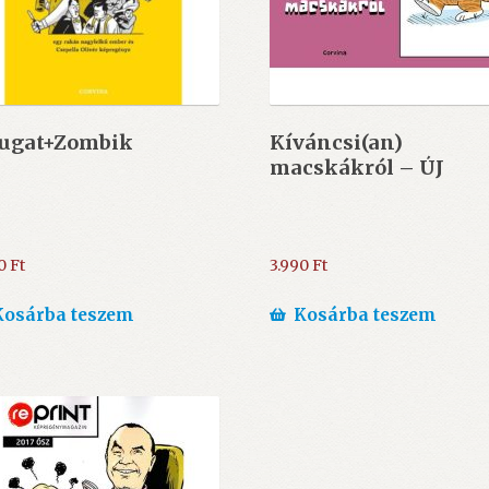
ugat+Zombik
Kíváncsi(an)
macskákról – ÚJ
00
Ft
3.990
Ft
Kosárba teszem
Kosárba teszem