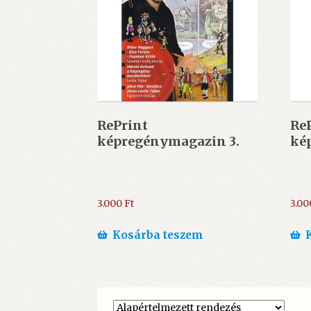
RePrint
Re
képregénymagazin 3.
ké
3.000
Ft
3.0
Kosárba teszem