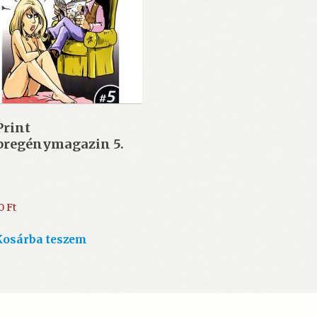
Print
pregénymagazin 5.
00
Ft
Kosárba teszem