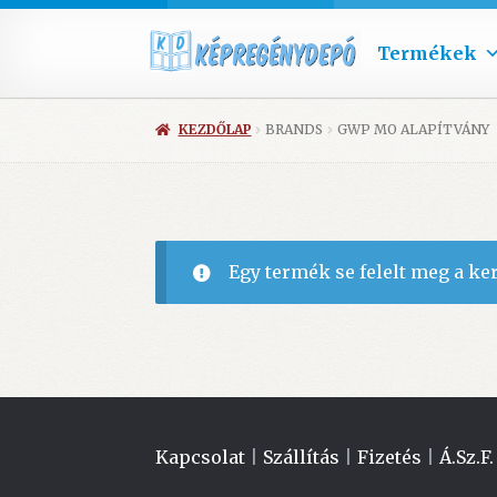
Termékek
KEZDŐLAP
BRANDS
GWP MO ALAPÍTVÁNY
Egy termék se felelt meg a ke
Kapcsolat
|
Szállítás
|
Fizetés
|
Á.Sz.F.