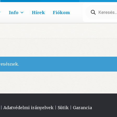
Products
search
Info
Hírek
Fiókom
resésnek.
|
Adatvédelmi irányelvek
|
Sütik
|
Garancia