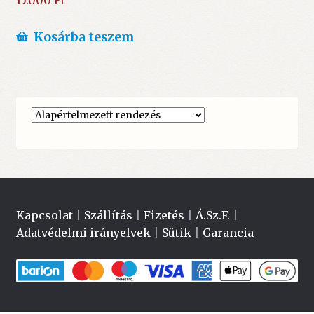
15.000
Ft
Kosárba teszem
Kapcsolat
|
Szállítás
|
Fizetés
|
Á.Sz.F.
|
Adatvédelmi irányelvek
|
Sütik
|
Garancia