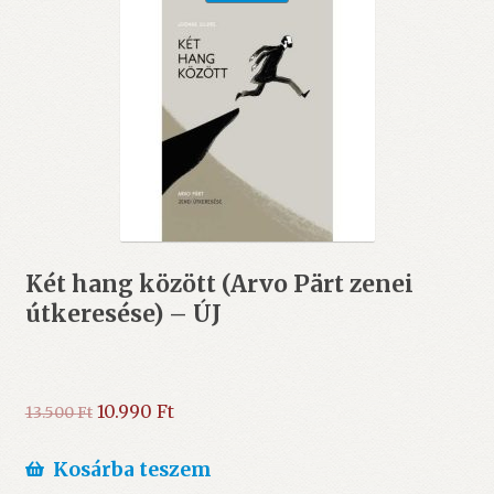
Két hang között (Arvo Pärt zenei
útkeresése) – ÚJ
Original
Current
10.990
Ft
13.500
Ft
price
price
was:
is:
Kosárba teszem
13.500 Ft.
10.990 Ft.