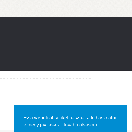
Ez a weboldal sütiket használ a felhasználói
élmény javítására.
Tovább olvasom