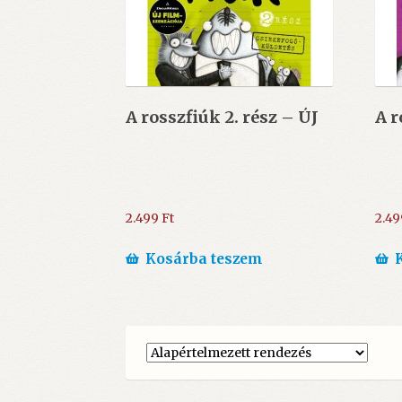
A rosszfiúk 2. rész – ÚJ
A r
2.499
Ft
2.4
Kosárba teszem