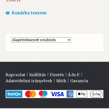
3.500
Ft
Kosárba teszem
Kapcsolat
|
Szállítás
|
Fizetés
|
Á.Sz.F.
|
Adatvédelmi irányelvek
|
Sütik
|
Garancia