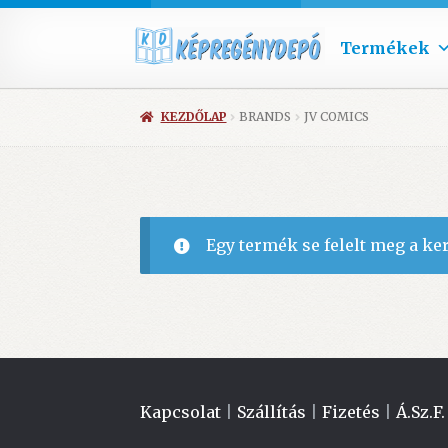
Termékek
KEZDŐLAP
BRANDS
JV COMICS
Egy termék se felelt meg a ke
Kapcsolat
|
Szállítás
|
Fizetés
|
Á.Sz.F.