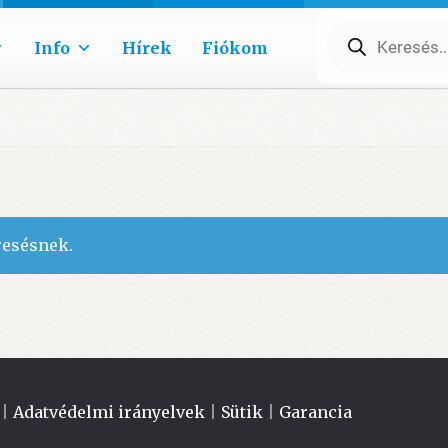
Products
search
Info
Hírek
Fiókom
resésnek.
|
Adatvédelmi irányelvek
|
Sütik
|
Garancia