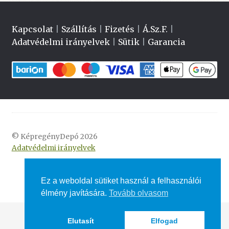
Kapcsolat
|
Szállítás
|
Fizetés
|
Á.Sz.F.
|
Adatvédelmi irányelvek
|
Sütik
|
Garancia
© KépregényDepó 2026
Adatvédelmi irányelvek
Ez a weboldal sütiket használ a felhasználói
élmény javítására.
Tovább olvasom
Elutasít
Elfogad