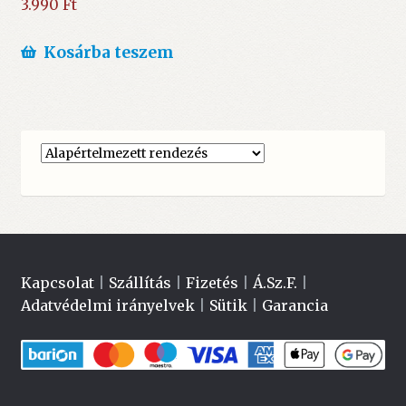
3.990
Ft
Kosárba teszem
Kapcsolat
|
Szállítás
|
Fizetés
|
Á.Sz.F.
|
Adatvédelmi irányelvek
|
Sütik
|
Garancia