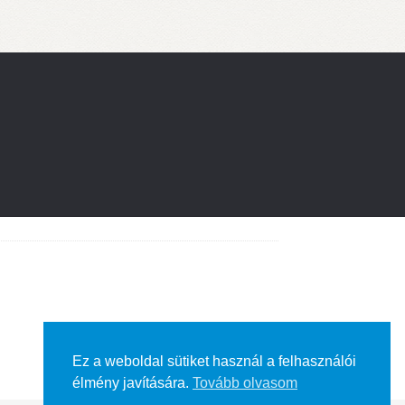
Ez a weboldal sütiket használ a felhasználói
élmény javítására.
Tovább olvasom