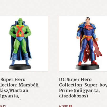
 Super Hero
DC Super Hero
lection: Marsbéli
Collection: Super-bo
dász/Martian
Prime (műgyanta,
űgyanta,
díszdobozos)
szdobozos)
6.000
Ft
00
Ft