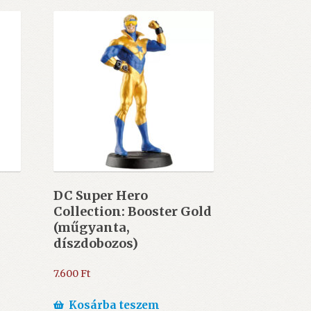
DC Super Hero
Collection: Booster Gold
(műgyanta,
díszdobozos)
7.600
Ft
Kosárba teszem