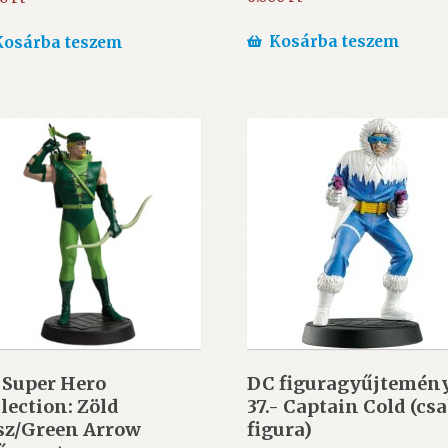
Kosárba teszem
Kosárba teszem
 Super Hero
DC figuragyűjtemén
lection: Zöld
37.- Captain Cold (cs
sz/Green Arrow
figura)