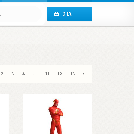
0
Ft
2
3
4
…
11
12
13