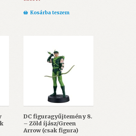
Kosárba teszem
y
DC figuragyűjtemény 8.
ak
– Zöld íjász/Green
Arrow (csak figura)