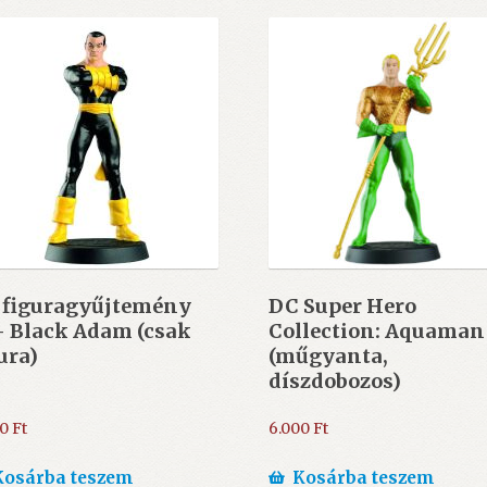
 figuragyűjtemény
DC Super Hero
- Black Adam (csak
Collection: Aquaman
ura)
(műgyanta,
díszdobozos)
00
Ft
6.000
Ft
Kosárba teszem
Kosárba teszem