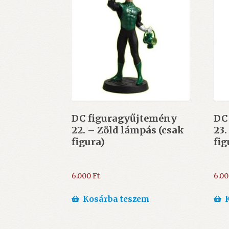
DC figuragyűjtemény
DC
22. – Zöld lámpás (csak
23.
figura)
fig
6.000
Ft
6.0
Kosárba teszem