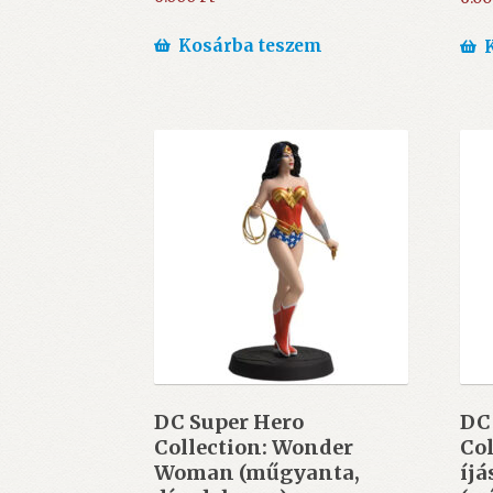
Kosárba teszem
DC Super Hero
DC
Collection: Wonder
Col
Woman (műgyanta,
íjá