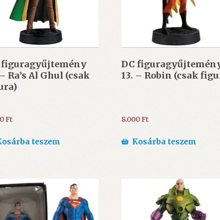
 figuragyűjtemény
DC figuragyűjtemén
 – Ra’s Al Ghul (csak
13. – Robin (csak figu
ura)
00
Ft
8.000
Ft
Kosárba teszem
Kosárba teszem