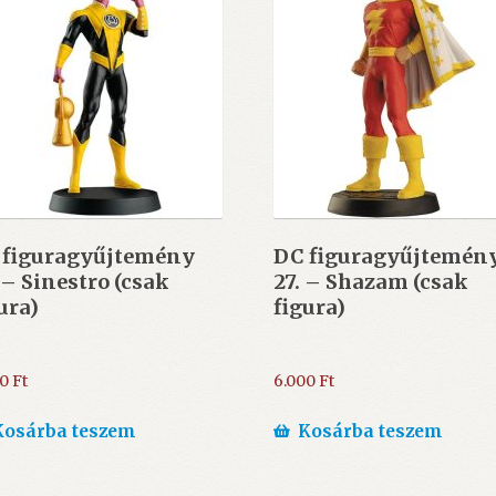
 figuragyűjtemény
DC figuragyűjtemén
 – Sinestro (csak
27. – Shazam (csak
ura)
figura)
00
Ft
6.000
Ft
Kosárba teszem
Kosárba teszem