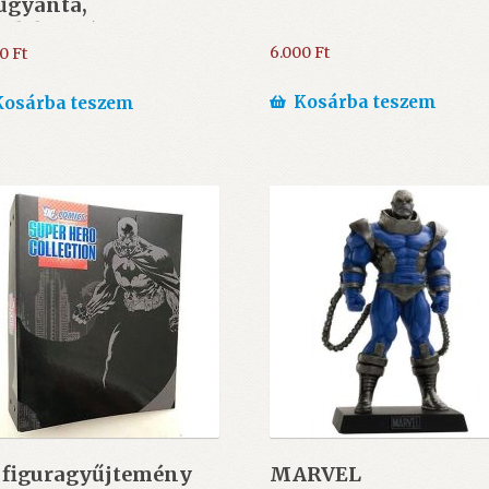
űgyanta,
szdobozos)
6.000
Ft
00
Ft
Kosárba teszem
Kosárba teszem
 figuragyűjtemény
MARVEL