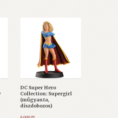
DC Super Hero
y
Collection: Supergirl
(műgyanta,
díszdobozos)
6.000
Ft