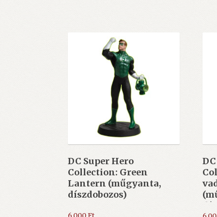
DC Super Hero
DC
Collection: Green
Col
Lantern (műgyanta,
va
díszdobozos)
(m
dí
6.000
Ft
6.0