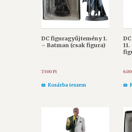
DC figuragyűjtemény 1.
DC
– Batman (csak figura)
11.
fig
7.500
Ft
6.0
Kosárba teszem