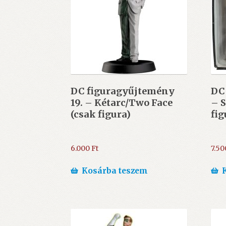
DC figuragyűjtemény
DC
19. – Kétarc/Two Face
– 
(csak figura)
fig
6.000
Ft
7.5
Kosárba teszem