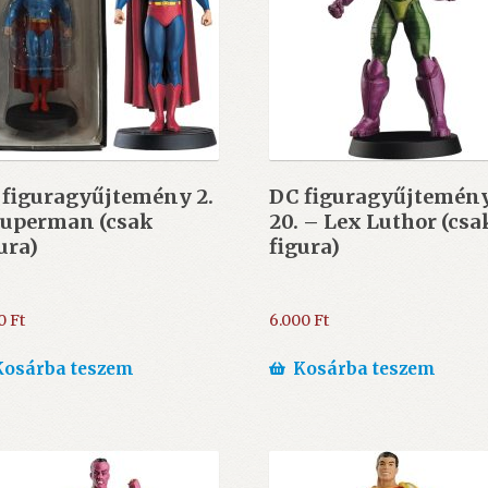
 figuragyűjtemény 2.
DC figuragyűjtemén
Superman (csak
20. – Lex Luthor (csa
ura)
figura)
00
Ft
6.000
Ft
Kosárba teszem
Kosárba teszem