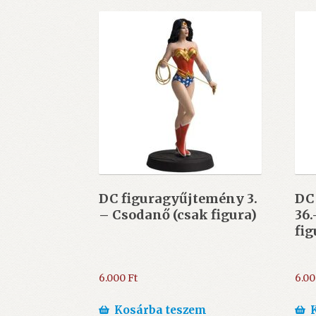
DC figuragyűjtemény 3.
DC
– Csodanő (csak figura)
36.
fig
6.000
Ft
6.0
Kosárba teszem