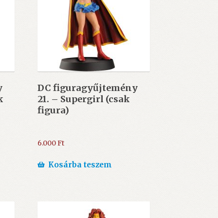
y
DC figuragyűjtemény
k
21. – Supergirl (csak
figura)
6.000
Ft
Kosárba teszem