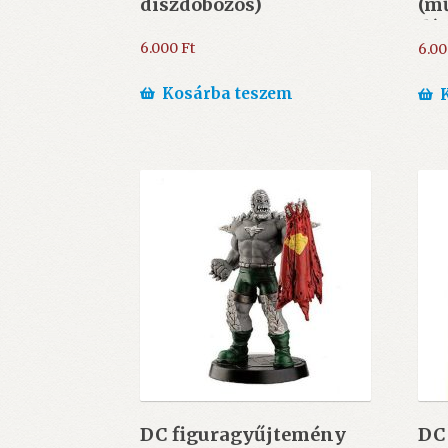
díszdobozos)
(m
dí
6.000
Ft
6.0
Kosárba teszem
DC figuragyűjtemény
DC