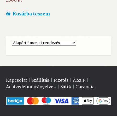
1.500
Ft
Kosárba teszem
Kapcsolat
|
Szállítás
|
Fizetés
|
Á.Sz.F.
|
Adatvédelmi irányelvek
|
Sütik
|
Garancia