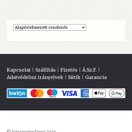
Kapcsolat
|
Szállítás
|
Fizetés
|
Á.Sz.F.
|
Adatvédelmi irányelvek
|
Sütik
|
Garancia
© KépregényDepó 2026