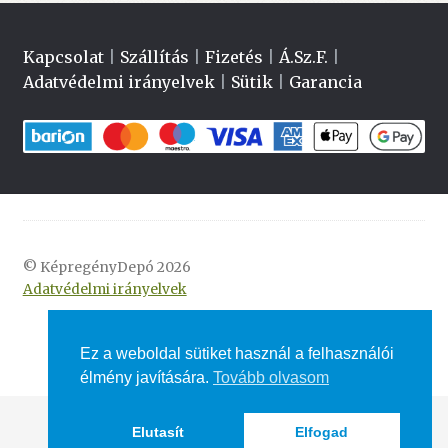
Kapcsolat
|
Szállítás
|
Fizetés
|
Á.Sz.F.
|
Adatvédelmi irányelvek
|
Sütik
|
Garancia
© KépregényDepó 2026
Adatvédelmi irányelvek
Ez a weboldal sütiket használ a felhasználói
élmény javítására.
Tovább olvasom
Elutasít
Elfogad