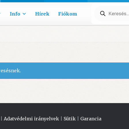
Products
search
Info
Hírek
Fiókom
resésnek.
|
Adatvédelmi irányelvek
|
Sütik
|
Garancia