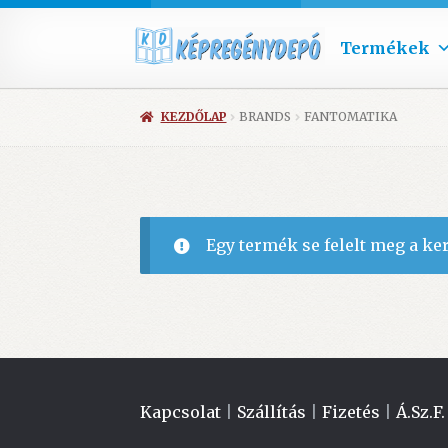
Termékek
KEZDŐLAP
BRANDS
FANTOMATIKA
Egy termék se felelt meg a ke
Kapcsolat
|
Szállítás
|
Fizetés
|
Á.Sz.F.