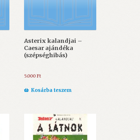
Asterix kalandjai –
Caesar ajándéka
(szépséghibás)
5.000
Ft
Kosárba teszem