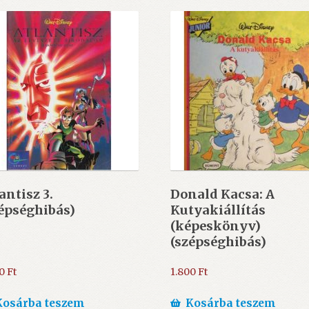
antisz 3.
Donald Kacsa: A
épséghibás)
Kutyakiállítás
(képeskönyv)
(szépséghibás)
00
Ft
1.800
Ft
Kosárba teszem
Kosárba teszem