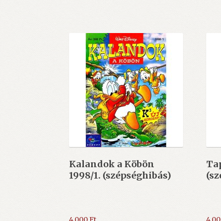
Kalandok a Köbön
Tap
1998/1. (szépséghibás)
(sz
4.000
Ft
4.0