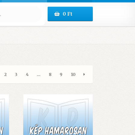
0
Ft
2
3
4
…
8
9
10