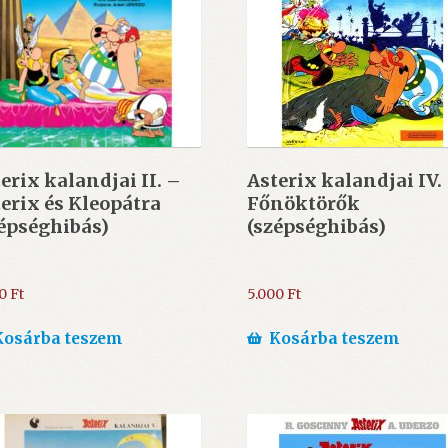
erix kalandjai II. –
Asterix kalandjai IV.
erix és Kleopátra
Főnöktörők
épséghibás)
(szépséghibás)
00
Ft
5.000
Ft
Kosárba teszem
Kosárba teszem