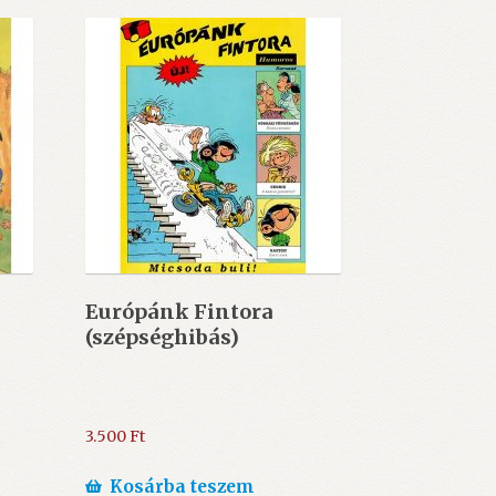
Európánk Fintora
(szépséghibás)
3.500
Ft
Kosárba teszem