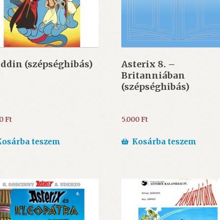
ddin (szépséghibás)
Asterix 8. –
Britanniában
(szépséghibás)
00
Ft
5.000
Ft
Kosárba teszem
Kosárba teszem