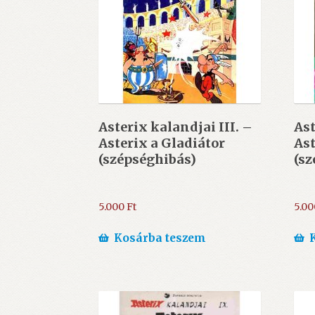
Asterix kalandjai III. –
Ast
Asterix a Gladiátor
Ast
(szépséghibás)
(sz
5.000
Ft
5.0
Kosárba teszem