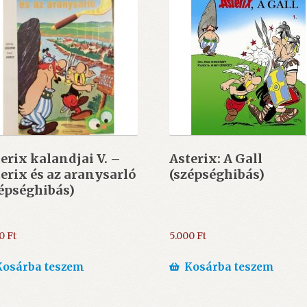
erix kalandjai V. –
Asterix: A Gall
erix és az aranysarló
(szépséghibás)
épséghibás)
00
Ft
5.000
Ft
Kosárba teszem
Kosárba teszem