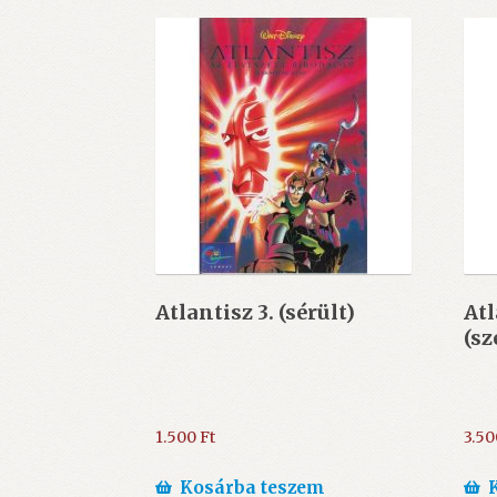
Atlantisz 3. (sérült)
Atl
(sz
1.500
Ft
3.5
Kosárba teszem