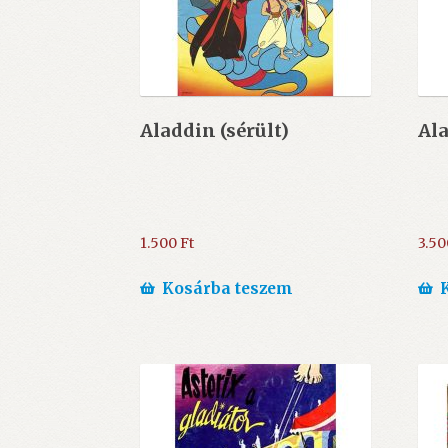
Aladdin (sérült)
Ala
1.500
Ft
3.5
Kosárba teszem