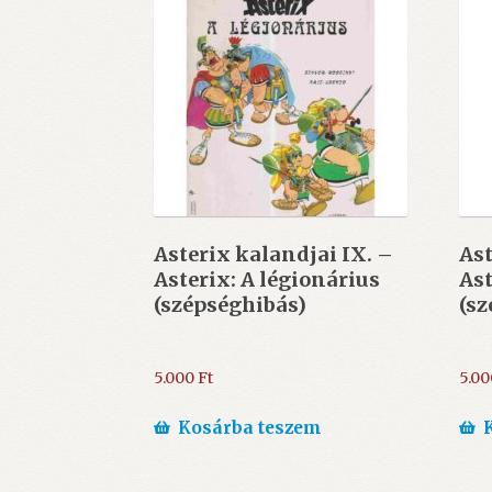
Asterix kalandjai IX. –
Ast
Asterix: A légionárius
Ast
(szépséghibás)
(sz
5.000
Ft
5.0
Kosárba teszem