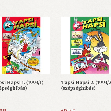
si Hapsi 1. (1993/1)
Tapsi Hapsi 2. (1993/2
épséghibás)
(szépséghibás)
00
Ft
4.000
Ft