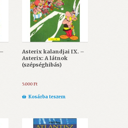
 –
Asterix kalandjai IX. –
Asterix: A látnok
(szépséghibás)
5.000
Ft
Kosárba teszem