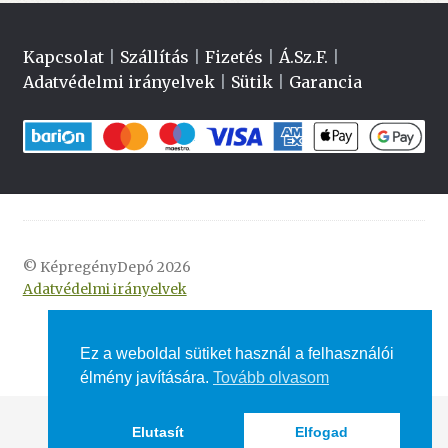
Kapcsolat
|
Szállítás
|
Fizetés
|
Á.Sz.F.
|
Adatvédelmi irányelvek
|
Sütik
|
Garancia
© KépregényDepó 2026
Adatvédelmi irányelvek
Ez a weboldal sütiket használ a felhasználói
élmény javítására.
Tovább olvasom
Elutasít
Elfogad