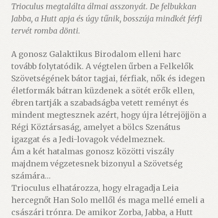
Trioculus megtalálta álmai asszonyát. De felbukkan
Jabba, a Hutt apja és úgy tűnik, bosszúja mindkét férfi
tervét romba dönti.
A gonosz Galaktikus Birodalom elleni harc
tovább folytatódik. A végtelen űrben a Felkelők
Szövetségének bátor tagjai, férfiak, nők és idegen
életformák bátran küzdenek a sötét erők ellen,
ébren tartják a szabadságba vetett reményt és
mindent megtesznek azért, hogy újra létrejöjjön a
Régi Köztársaság, amelyet a bölcs Szenátus
igazgat és a Jedi-lovagok védelmeznek.
Ám a két hatalmas gonosz közötti viszály
majdnem végzetesnek bizonyul a Szövetség
számára…
Trioculus elhatározza, hogy elragadja Leia
hercegnőt Han Solo mellől és maga mellé emeli a
császári trónra. De amikor Zorba, Jabba, a Hutt