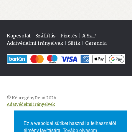
Kapcsolat
|
Szállítás
|
Fizetés
|
Á.Sz.F.
|
Adatvédelmi irányelvek
|
Sütik
|
Garancia
© KépregényDepó 2026
Adatvédelmi irányelvek
Ez a weboldal sütiket használ a felhasználói
élmény javítására.
Tovább olvasom