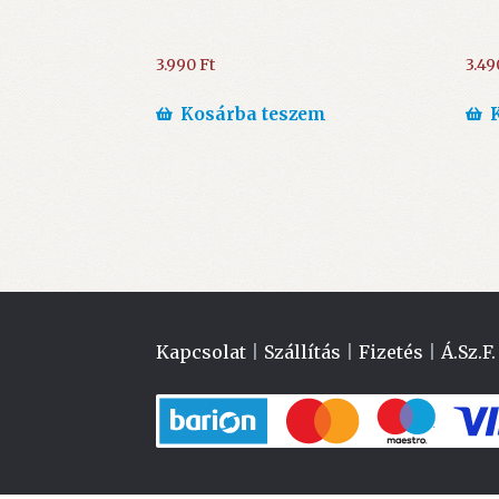
3.990
Ft
3.4
Kosárba teszem
Kapcsolat
|
Szállítás
|
Fizetés
|
Á.Sz.F.