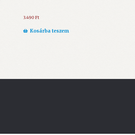
3.490
Ft
Kosárba teszem