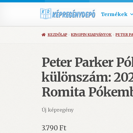
Termékek
KEZDŐLAP
KINGPIN KIADVÁNYOK
PETER P
Peter Parker P
különszám: 202
Romita Pókembe
Új képregény
3.790
Ft