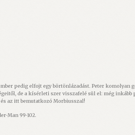
mber pedig elfojt egy börtönlázadást. Peter komolyan g
itől, de a kísérleti szer visszafelé sül el: még inkább
 és az itt bemutatkozó Morbiusszal!
der-Man 99-102.