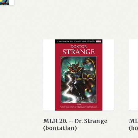
MLH 20. – Dr. Strange
ML
(bontatlan)
(bo