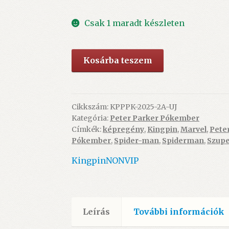
Csak 1 maradt készleten
Peter
Kosárba teszem
Parker
Pókember
különszám:
2025/2A-
Cikkszám:
KPPPK-2025-2A-UJ
Kategória:
Peter Parker Pókember
Lee-
Címkék:
képregény
,
Kingpin
,
Marvel
,
Pete
Romita
Pókember
,
Spider-man
,
Spiderman
,
Szupe
Pókember
13.
Kingpin
NONVIP
-
ÚJ
mennyiség
Leírás
További információk