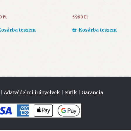
90
Ft
5.990
Ft
Kosárba teszem
Kosárba teszem
|
Adatvédelmi irányelvek
|
Sütik
|
Garancia