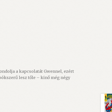
ondolja a kapcsolatát Gwennel, ezért
 pókszerű lesz tőle – kinő még négy