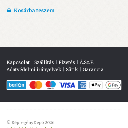
Kosárba teszem
Kapcsolat
|
Szállítás
|
Fizetés
|
Á.Sz.F.
|
Adatvédelmi irányelvek
|
Sütik
|
Garancia
© KépregényDepó 2026