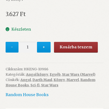
3.627
Ft
Készleten
Maul:
-
+
Kosárba teszem
Lockdown
(book)
mennyiség
Cikkszám:
HKENG-10986
Kategóriák:
Angol könyv
,
Egyéb
,
Star Wars (Marvel)
Címkék:
Angol
,
Darth Maul
,
Könyv
,
Marvel
,
Random
House Books
,
Sci-fi
,
Star Wars
Random House Books