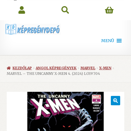
search
MENÜ
KEZDŐLAP
ANGOL KÉPREGÉNYEK
MARVEL
X-MEN
MARVEL – THE UNCANNY X-MEN 4. (2024) LGY#704
🔍