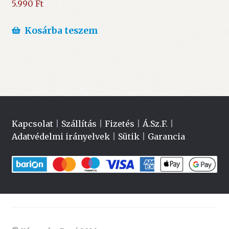
5.990
Ft
Kosárba teszem
Kapcsolat
|
Szállítás
|
Fizetés
|
Á.Sz.F.
|
Adatvédelmi irányelvek
|
Sütik
|
Garancia