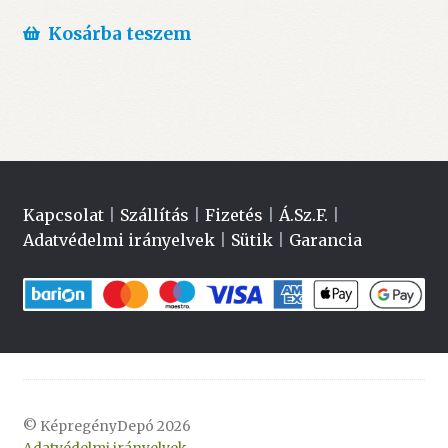
Kosárba teszem
Kapcsolat
|
Szállítás
|
Fizetés
|
Á.Sz.F.
|
Adatvédelmi irányelvek
|
Sütik
|
Garancia
© KépregényDepó 2026