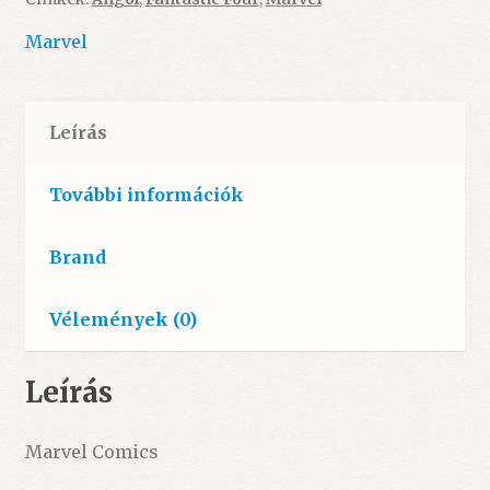
(2022)
Reckoning
Marvel
War
mennyiség
Leírás
További információk
Brand
Vélemények (0)
Leírás
Marvel Comics