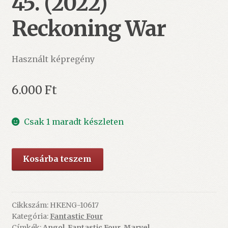
45. (2022)
Reckoning War
Használt képregény
6.000
Ft
Csak 1 maradt készleten
MARVEL
Kosárba teszem
-
Fantastic
Four
40-
Cikkszám:
HKENG-10617
Kategória:
Fantastic Four
45.
Címkék:
Angol
,
Fantastic Four
,
Marvel