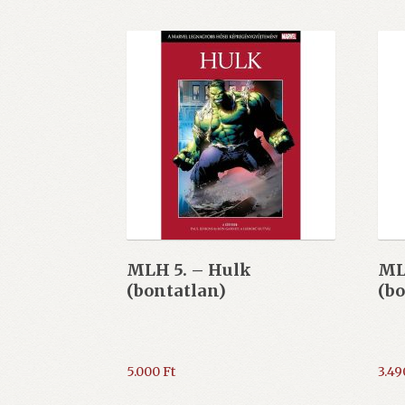
MLH 5. – Hulk
ML
(bontatlan)
(bo
5.000
Ft
3.4