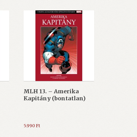
MLH 13. – Amerika
Kapitány (bontatlan)
5.990
Ft