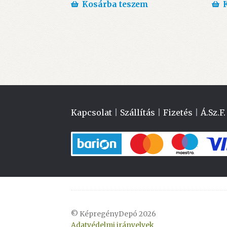
Kosárba teszem
Kapcsolat
|
Szállítás
|
Fizetés
|
Á.Sz.F.
© KépregényDepó 2026
Adatvédelmi irányelvek