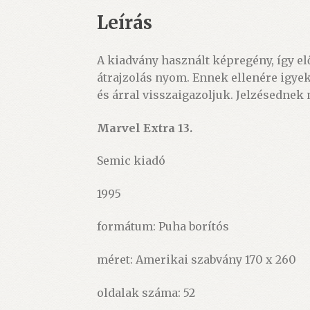
mennyiség
Leírás
A kiadvány használt képregény, így el
átrajzolás nyom. Ennek ellenére igye
és árral visszaigazoljuk. Jelzésednek
Marvel Extra 13.
Semic kiadó
1995
formátum: Puha borítós
méret: Amerikai szabvány 170 x 260
oldalak száma: 52