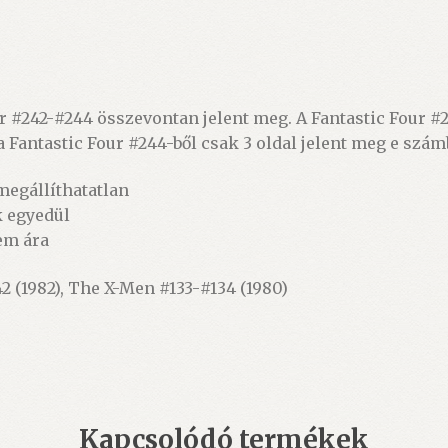
 #242-#244 összevontan jelent meg. A Fantastic Four #24
 a Fantastic Four #244-ből csak 3 oldal jelent meg e szám
 megállíthatatlan
k egyedül
lem ára
2 (1982), The X-Men #133-#134 (1980)
Kapcsolódó termékek