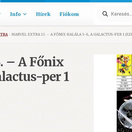
Products
search
Info
Hírek
Fiókom
XTRA
MARVEL EXTRA 13. – A FŐNIX HALÁLA 5-6, A GALACTUS-PER 1 (S
. – A Főnix
alactus-per 1