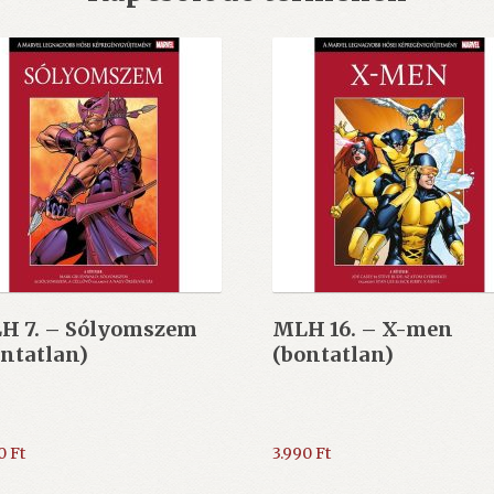
H 7. – Sólyomszem
MLH 16. – X-men
ntatlan)
(bontatlan)
90
Ft
3.990
Ft