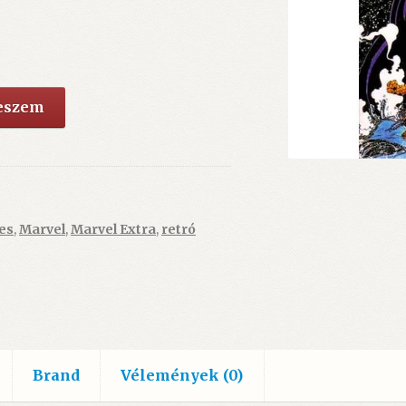
teszem
es
,
Marvel
,
Marvel Extra
,
retró
Brand
Vélemények (0)