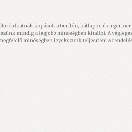
őfordulhatnak kopások a borítón, hátlapon és a gerincen
kszünk mindig a legjobb minőségben kínálni. A végleges
 megfelelő minőségben igyekszünk teljesíteni a rendelés