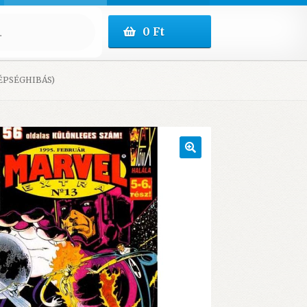
0
Ft
ZÉPSÉGHIBÁS)
🔍