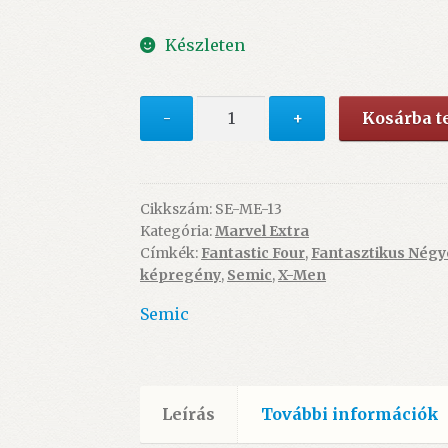
Készleten
Marvel
-
+
Kosárba 
Extra
13.
-
A
Cikkszám:
SE-ME-13
Kategória:
Marvel Extra
Főnix
Címkék:
Fantastic Four
,
Fantasztikus Négy
halála
képregény
,
Semic
,
X-Men
5-
6,
Semic
A
Galactus-
per
1
Leírás
További információk
(szépséghibás)