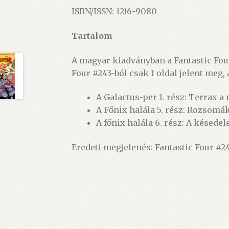
ISBN/ISSN: 1216-9080
Tartalom
A magyar kiadványban a Fantastic Four
Four #243-ból csak 1 oldal jelent meg,
A Galactus-per 1. rész: Terrax a
A Főnix halála 5. rész: Rozsomá
A főnix halála 6. rész: A késede
Eredeti megjelenés: Fantastic Four #24